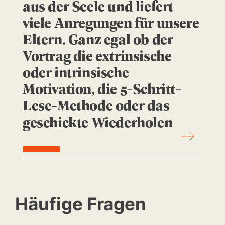
aus der Seele und liefert
viele Anregungen für unsere
Eltern. Ganz egal ob der
Vortrag die extrinsische
oder intrinsische
Motivation, die 5-Schritt-
Lese-Methode oder das
geschickte Wiederholen
anspricht, finde ich meine
Arbeit und die Arbeit der
Schule bestätigt.
Previous
Next
Herzlichsten Dank! Hier
Häufige Fragen
konnte wirklich jeder etwas
mitnehmen.“